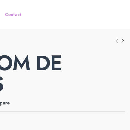
Contact
OM DE
S
pare