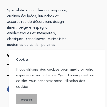
Spécialiste en mobilier contemporain,
cuisines équipées, luminaires et
accessoires de décorations design
italien, belge et espagnol
emblématiques et intemporels,
classiques, scandinaves, minimalistes,
modernes ou contemporaines.
1 rue Louvigny L-1946 Luxembourg
Cookies
+352 26 68 71 82
Nous utilisons des cookies pour améliorer votre
+352 26 68 71 83 - Service
expérience sur notre site Web. En naviguant sur
Technique
ce site, vous acceptez notre utilisation des
cookies.
Accept
© 2026 • Casamilano Luxembourg